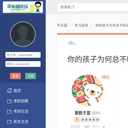
平乐园
学习园地
你的孩子为何总不听
你的孩子为何总不
登录
注册
楼主
首页
求职招聘
考研交流
更胜于蓝
[离线]
0
☆☆☆☆☆
新生交流
发帖数：
160
积分：
4