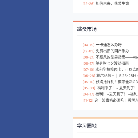
相信未来，热爱生命
[12-26]
跳蚤市场
一卡通怎么办呀
[04-19]
免费出旧的国产手办
[12-03]
不跟风的型男指南——Alien
[09-21]
单身狗七夕渡劫指南
[08-17]
求租学校校园卡，可以去
[07-10]
戴尔品牌日 │ 5.25-2
[05-28]
预购抢好礼！戴尔全新G
[05-10]
福利来了！~ 夏天到了！~
[05-03]
福利！~夏天到了！~福利来啦
[04-17]
这一波毒奶必须吃！黄旭东变身Alien
[11-12]
学习园地