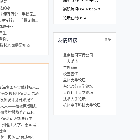
然是…
进的水
累积访问: 849765578
宜转让，手慢无啊！~~
论坛在线:
614
便宜转让，手慢无啊！~~
京城开业
回生
助你。
友情链接
更多
骤技巧你需要知道
北京校园宣传公司
上大潮流
二外bbs
校园宣传
兰州大学论坛
东北师范大学论坛
国际金融科技大赛启动报名啦！
大连理工大学论坛
网优秀短视频征集活动启动
沈阳大学论坛
补发计划开始报名啦！
杭州电子科技大学论坛
克“测试精英”计划火热报名中！
育产业伙伴峰会将在昆山举办
赛征集活动火热进行中
学、泰国玛希敦大学参赛团队夺冠
检查
鲁班杯”创新设计大赛正式开启