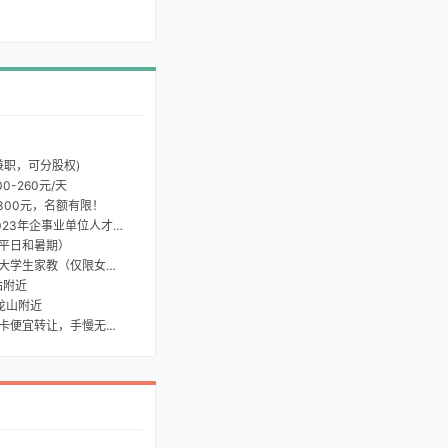
兼职，可分股权)
0-260元/天
300元，名额有限！
3年企事业单位人才引进
平日和暑期）
学生家教（仅限女生）
站附近
龙山附近
宜转让，手慢无啊！~~