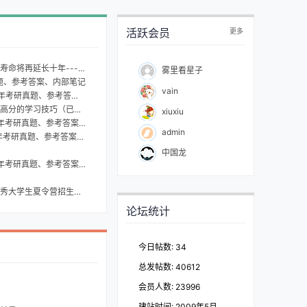
活跃会员
更多
络学说形成原理的假想和与中医学理论的关系
雾里看星子
题、参考答案、内部笔记
vain
、内部笔记等全套考研资料▇▆▅▄
技巧（已辅导诸多成功案例）
xiuxiu
案、内部笔记等全套考研资料▇▆▅▄
admin
、内部笔记等全套考研资料▇▆▅▄
中国龙
案、内部笔记等全套考研资料▇▆▅▄
秀大学生夏令营招生简章
论坛统计
今日帖数: 34
总发帖数: 40612
会员人数: 23996
建站时间: 2009年5月