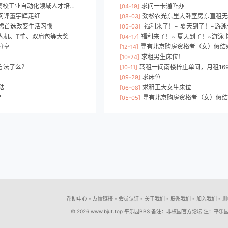
校工业自动化领域人才培养专题论坛
求问一卡通咋办
[04-19]
网评董宇辉走红
劲松农光东里大卧室房东直租无中介，租金4500
[08-03]
焦虑首选改变生活习惯
福利来了！~ 夏天到了！~游泳卡便
[05-03]
人机、T恤、双肩包等大奖
福利来了！~ 夏天到了！~游泳卡
[04-17]
分享
寻有北京购房资格者（女）假结婚，预
[12-14]
求租男生床位！
[10-24]
到方法了么？
转租一间南楼梓庄单间，月租1690，离北
[10-11]
求床位
[09-29]
法
求租工大女生床位
[06-08]
？
寻有北京购房资格者（女）假结婚，预
[05-05]
帮助中心
-
友情链接
-
会员认证
-
关于我们
-
联系我们
-
加入我们
-
删
© 2026
www.bjut.top
平乐园BBS 备注：非校园官方论坛 注：平乐