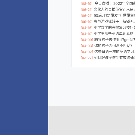
今日直播 │ 2022年全国高
[08-19]
文化人的直播带货？人民
[06-21]
90后开始“脱发”？摆脱
[06-21]
参与游戏摇骰子，解锁无
[09-10]
小学数学的高效复习技巧
[04-16]
小学生哪些英语单词易错
[04-10]
辅导孩子做作业,你get
[04-09]
你的孩子为何总不听话？
[04-03]
这些母语一样的英语学习
[04-02]
如何跟孩子做到有效沟通
[03-27]