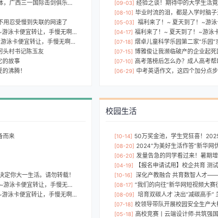
，广西三一国际击剑俱乐部开业
经验之谈！期待中的大学生活竟
[09-03]
毕业时流的泪，都是入学时脑子
[08-10]
不用忍受慢到失联的网速了
福利来了！~ 夏天到了！~游泳卡便
[05-03]
游泳卡便宜转让，手慢无啊！~~
福利来了！~ 夏天到了！~游泳卡
[04-17]
游泳卡便宜转让，手慢无啊！~~
熠卓儿童科学乐园第二家“乐园”
[07-18]
河头村书记陈玉友
博雅俊让我濒临破产的企业起死
[07-15]
它的故事
高考落榜后怎么办？成人高考帮
[07-10]
夏的沸腾！
中考英语作文，这四个加分点步
[06-29]
校园生活
备而来
50万奖金池，学生党狂喜！2025 深圳
[10-14]
！
2024“为美好生活作答”新华
[08-20]
发量告急的同学看过来！暑期增发
[06-20]
【报名申请试用】校企共育 测试未来——福禄
[04-19]
决定你大一生活。请勿转载！
深化产教融合 共育数智人才——研华智慧教
[10-16]
游泳卡便宜转让，手慢无啊！~~
“我们的向往”新华网短视频大
[08-17]
游泳卡便宜转让，手慢无啊！~~
培育双碳人才 决出“减碳高手” 兰州理工大
[08-09]
校领导带队开展校园安全生产大
[07-18]
高校竞赛丨云端设计师·共筑强国梦，橙色云“
[05-18]