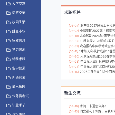
大学交友
求职招聘
情感交流
校园生活
燕东微2027届博士生招
[08-04]
小鹏集团2027届「探索
跳蚤市场
[07-07]
北京移动2026年“育英计
[06-10]
家教信息
中移九天2026梦想+实
[06-02]
欢迎报名中国移动政企事业部
[05-31]
学习园地
“才聚天府·筑梦成都” “蓉漂
[05-11]
大家保险集团2026春季
[04-30]
转租求租
中国光大银行远程银行中
[04-23]
中国光大银行北京分行20
[04-23]
留学频道
2026年春季厦门企业面向
[04-15]
外语频道
灌水乐园
新生交流
公务员考试
毕业季节
求问一卡通怎么办？
[04-19]
内含福利丨你好，自我介绍
[04-13]
论坛事务