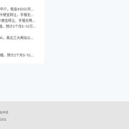
/月可议，qq574984211
宜转让，手慢无啊！~~
便宜转让，手慢无啊！~~
计2个月5-10万酬谢！
工大两站公交，可两人居住。
计2个月5-10万酬谢！
帖申请
园论坛