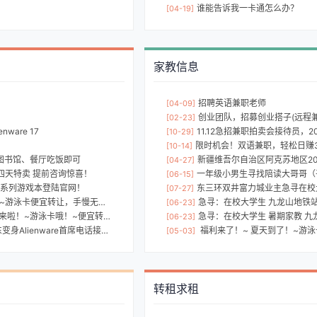
谁能告诉我一卡通怎么办？
[04-19]
家教信息
招聘英语兼职老师
[04-09]
创业团队，招募创业搭子(远程
[02-23]
ware 17
11.12急招兼职拍卖会接待员，20
[10-29]
限时机会！双语兼职，轻松日赚
[10-14]
图书馆、餐厅吃饭即可
新疆维吾尔自治区阿克苏地区202
[04-27]
8日四天特卖 提前咨询惊喜！
一年级小男生寻找陪读大哥哥（
[06-15]
3系列游戏本登陆官网！
东三环双井富力城业主急寻在校大
[07-27]
游泳卡便宜转让，手慢无啊！~~
急寻：在校大学生 九龙山地铁
[06-23]
！~游泳卡哦！~便宜转让了哦~~
急寻：在校大学生 暑期家教 九
[06-23]
ware首席电话接听员，教你最强吃鸡攻略！
福利来了！~ 夏天到了！~游泳卡便
[05-03]
转租求租