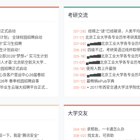
考研交流
聘正式启动
经络之"谜"已经破译，人类平均寿命将再延长十年---- 经
[07-28]
者计划」 全球校园招聘启动
北京工业大学各专业历年考研真
[11-17]
划”实习生招聘
▄▅▆▇北京工业大学各专业历年考研真题、参考答案
[07-09]
习生计划启动！
四级不过，考研英语过线并取得高分的学习
[06-29]
2026“梦想+” 实习生计划
▄▅▆▇北京工业大学各专业历年考研真题、参考答
[05-18]
人才荟”北京航空航天大学专场活动
▄▅▆▇北京工业大学各专业历年考研真题、参考答案
[11-07]
校园招聘正式启动
使用人数上升最快
[10-19]
心及客户营运中心26届春招
▄▅▆▇北京工业大学各专业历年考研真题、参考答
[10-09]
26年 春季校园招聘启事
最畅销ePub字典
[07-12]
毕业生云端大招聘平台正式上线
• 2017年西安交通大学法学院优
[05-13]
大学交友
求帮助，一卡通怎么办
[04-19]
一下，我是“腾讯安全”
找女友，可资助
[08-02]