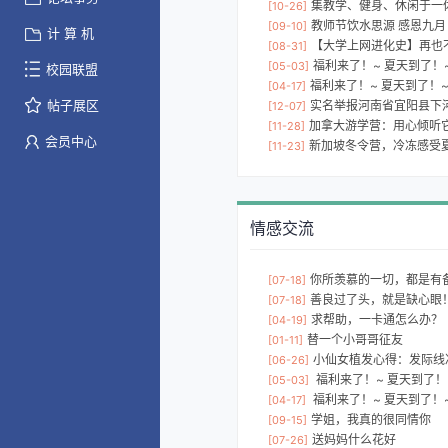
集教学、健身、休闲于一体
[10-26]
教师节饮水思源 感恩九月
[09-10]
计 算 机
【大学上网进化史】再也
[08-31]
福利来了！~ 夏天到了！~
[05-03]
校园联盟
福利来了！~ 夏天到了！~
[04-17]
帖子展区
实名举报河南省宜阳县下
[12-07]
加拿大游学营：用心倾听
[11-28]
会员中心
新加坡冬令营，冷冻感受
[11-23]
情感交流
你所羡慕的一切，都是有
[07-18]
善良过了头，就是缺心眼
[07-18]
求帮助，一卡通怎么办？
[04-19]
替一个小哥哥征友
[01-11]
小仙女植发心得：发际线
[06-26]
福利来了！~ 夏天到了！~
[05-03]
福利来了！~ 夏天到了！~
[04-17]
学姐，我真的很同情你
[09-15]
送妈妈什么花好
[07-26]