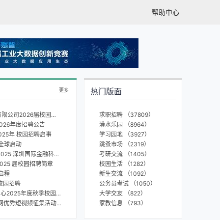
帮助中心
热门版面
更多
【雾里看星子】中国国投高新产业投资有限公司2026届校园招聘
求职招聘 （37809）
026年度招聘公告
灌水乐园 （8964）
025年 校园招聘启事
学习园地 （3927）
全球启动
跳蚤市场 （2319）
【中国龙】50万奖金池，学生党狂喜！2025 深圳国际金融科技大赛启动报名啦！
考研交流 （1405）
025 届校园招聘简章
校园生活 （1282）
启程
新生交流 （1092）
季校园招聘
公务员考试 （1050）
【admin】中国工商银行平台金融发展中心2025年度秋季校园招聘公告
大学交友 （822）
【中国龙】2024“为美好生活作答”新华网优秀短视频征集活动启动
家教信息 （793）