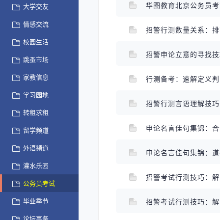
华图教育北京公务员
大学交友
情感交流
招警行测数量关系：
校园生活
招警申论立意的寻找
跳蚤市场
家教信息
行测备考：速解定义
学习园地
招警行测言语理解技
转租求租
申论名言佳句集锦：
留学频道
外语频道
申论名言佳句集锦：
灌水乐园
招警考试行测技巧：
公务员考试
毕业季节
招警考试行测技巧：
论坛事务