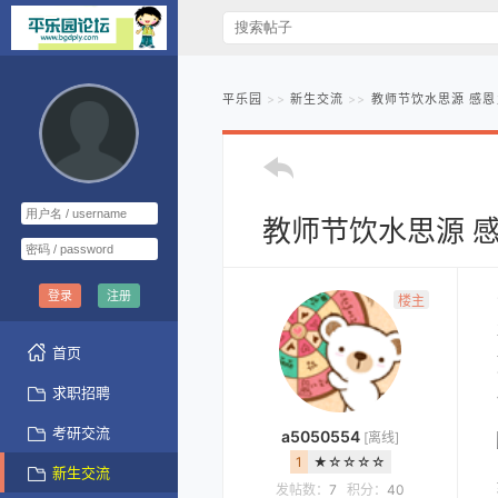
平乐园
新生交流
教师节饮水思源 感恩
教师节饮水思源 
登录
注册
楼主
首页
求职招聘
考研交流
a5050554
[离线]
1
★☆☆☆☆
新生交流
发帖数：
7
积分：
40