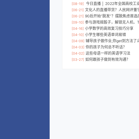
今日直播 │ 2022年全国高校工业自
[08-19]
文化人的直播带货？人民网评董
[06-21]
90后开始“脱发”？摆脱焦虑首
[06-21]
参与游戏摇骰子，解锁无人机、
[09-10]
小学数学的高效复习技巧分享
[04-16]
小学生哪些英语单词易错
[04-10]
辅导孩子做作业,你get到方法了
[04-09]
你的孩子为何总不听话？
[04-03]
这些母语一样的英语学习法
[04-02]
如何跟孩子做到有效沟通？
[03-27]