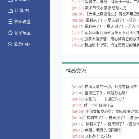
集教学、健身、休闲于一体，广西三
[10-26]
教师节饮水思源 感恩九月
[09-10]
计 算 机
【大学上网进化史】再也不用忍
[08-31]
福利来了！~ 夏天到了！~游泳卡便
[05-03]
校园联盟
福利来了！~ 夏天到了！~游泳卡便
[04-17]
帖子展区
实名举报河南省宜阳县下河头村
[12-07]
加拿大游学营：用心倾听它的故
[11-28]
会员中心
新加坡冬令营，冷冻感受夏的沸
[11-23]
情感交流
你所羡慕的一切，都是有备而来
[07-18]
善良过了头，就是缺心眼！
[07-18]
求帮助，一卡通怎么办？
[04-19]
替一个小哥哥征友
[01-11]
小仙女植发心得：发际线决定你
[06-26]
福利来了！~ 夏天到了！~游泳卡便
[05-03]
福利来了！~ 夏天到了！~游泳卡便
[04-17]
学姐，我真的很同情你
[09-15]
送妈妈什么花好
[07-26]