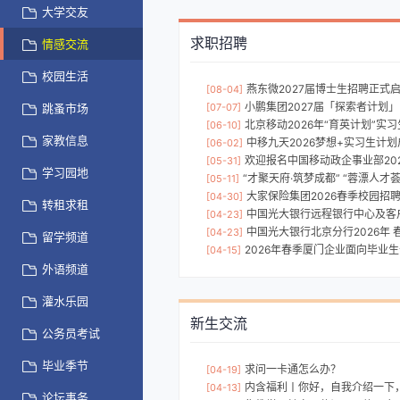
大学交友
求职招聘
情感交流
校园生活
燕东微2027届博士生招聘正式
[08-04]
小鹏集团2027届「探索者计划
跳蚤市场
[07-07]
北京移动2026年“育英计划”实
[06-10]
家教信息
中移九天2026梦想+实习生计
[06-02]
欢迎报名中国移动政企事业部202
[05-31]
学习园地
“才聚天府·筑梦成都” “蓉漂人才荟”
[05-11]
大家保险集团2026春季校园招
[04-30]
转租求租
中国光大银行远程银行中心及客
[04-23]
中国光大银行北京分行2026年
[04-23]
留学频道
2026年春季厦门企业面向毕业生
[04-15]
外语频道
灌水乐园
新生交流
公务员考试
毕业季节
求问一卡通怎么办？
[04-19]
内含福利丨你好，自我介绍一下，
[04-13]
论坛事务