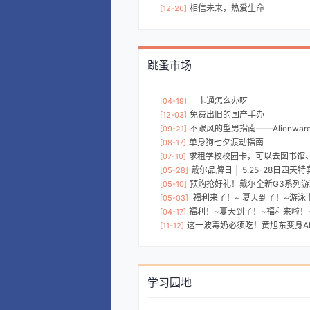
相信未来，热爱生命
[12-26]
跳蚤市场
一卡通怎么办呀
[04-19]
免费出旧的国产手办
[12-03]
不跟风的型男指南——Alienware
[09-21]
单身狗七夕渡劫指南
[08-17]
求租学校校园卡，可以去图书馆
[07-10]
戴尔品牌日 │ 5.25-28日四天
[05-28]
预购抢好礼！戴尔全新G3系列
[05-10]
福利来了！~ 夏天到了！~游泳卡便
[05-03]
福利！~夏天到了！~福利来啦！~游泳
[04-17]
这一波毒奶必须吃！黄旭东变身Alienware首席
[11-12]
学习园地